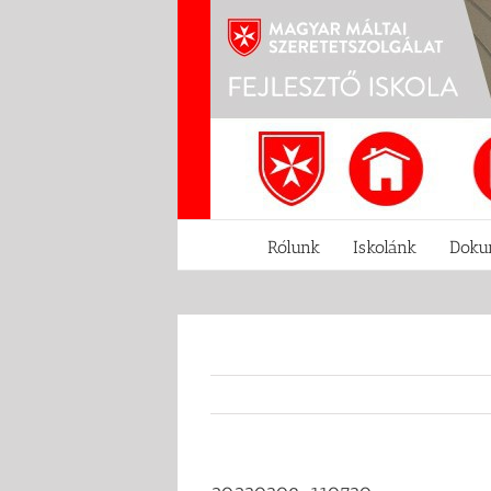
Kihagyás
Rólunk
Iskolánk
Doku