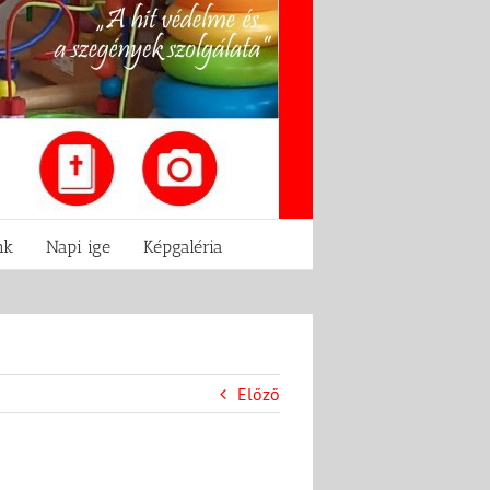
nk
Napi ige
Képgaléria
Előző