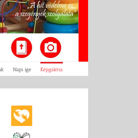
nk
Napi ige
Képgaléria