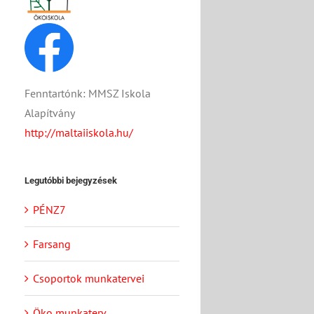
Fenntartónk: MMSZ Iskola
Alapítvány
http://maltaiiskola.hu/
Legutóbbi bejegyzések
PÉNZ7
Farsang
Csoportok munkatervei
Öko munkaterv