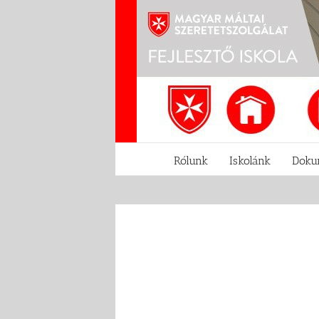
Kihagyás
Rólunk
Iskolánk
Doku