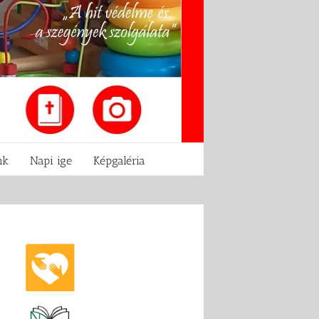
nk
Napi ige
Képgaléria