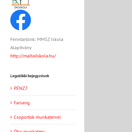
Fenntartónk: MMSZ Iskola
Alapítvány
http://maltaiiskola.hu/
Legutóbbi bejegyzések
PÉNZ7
Farsang
Csoportok munkatervei
Öko munkaterv