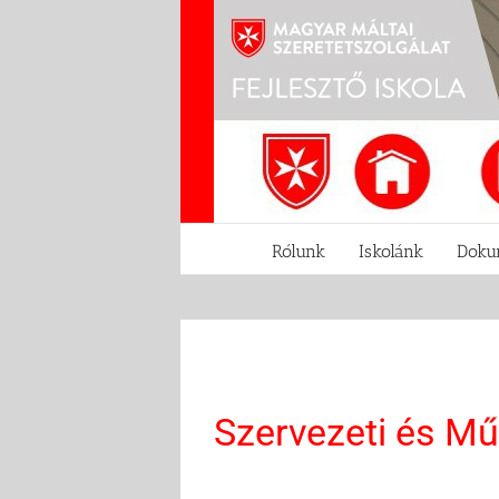
Kihagyás
Rólunk
Iskolánk
Doku
Szervezeti és Mű